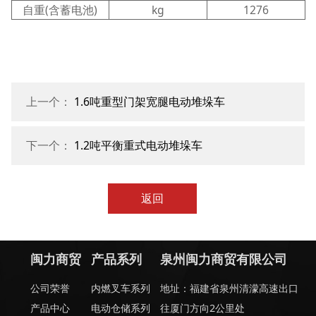
自重(含蓄电池)
kg
1276
上一个：
1.6吨重型门架宽腿电动堆垛车
下一个：
1.2吨平衡重式电动堆垛车
返回
闽力商贸
产品系列
泉州闽力商贸有限公司
公司荣誉
内燃叉车系列
地址：福建省泉州清濛高速出口
产品中心
电动仓储系列
往厦门方向2公里处